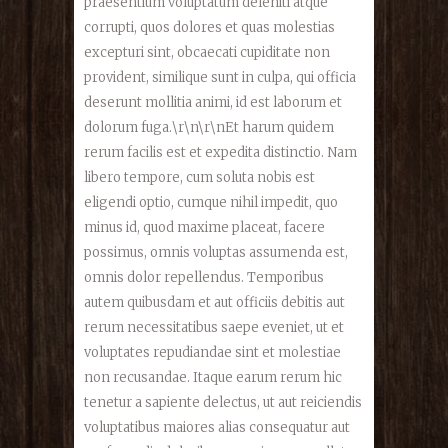
praesentium voluptatum deleniti atque
corrupti, quos dolores et quas molestias
excepturi sint, obcaecati cupiditate non
provident, similique sunt in culpa, qui officia
deserunt mollitia animi, id est laborum et
dolorum fuga.\r\n\r\nEt harum quidem
rerum facilis est et expedita distinctio. Nam
libero tempore, cum soluta nobis est
eligendi optio, cumque nihil impedit, quo
minus id, quod maxime placeat, facere
possimus, omnis voluptas assumenda est,
omnis dolor repellendus. Temporibus
autem quibusdam et aut officiis debitis aut
rerum necessitatibus saepe eveniet, ut et
voluptates repudiandae sint et molestiae
non recusandae. Itaque earum rerum hic
tenetur a sapiente delectus, ut aut reiciendis
voluptatibus maiores alias consequatur aut