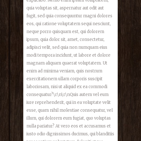
explicabo. Nemo enim ipsam voluptatem,
quia voluptas sit, aspernatur aut odit aut
fugit, sed quia consequuntur magni dolores
eos, qui ratione voluptatem sequi nesciunt,
neque porro quisquam est, qui dolorem
ipsum, quia dolor sit, amet, consectetur,
adipisci velit, sed quia non numquam eius
modi tempora incidunt, ut labore et dolore
magnam aliquam quaerat voluptatem. Ut
enim ad minima veniam, quis nostrum
exercitationem ullam corporis suscipit
laboriosam, nisi ut aliquid ex ea commodi
consequatur?\r\n\r\nQuis autem vel eum
iure reprehenderit, qui in ea voluptate velit
esse, quam nihil molestiae consequatur, vel
illum, qui dolorem eum fugiat, quo voluptas
nulla pariatur? At vero eos et accusamus et
iusto odio dignissimos ducimus, qui blanditiis