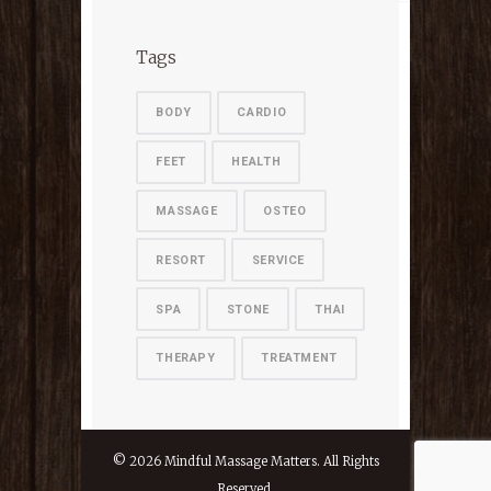
Tags
BODY
CARDIO
FEET
HEALTH
MASSAGE
OSTEO
RESORT
SERVICE
SPA
STONE
THAI
THERAPY
TREATMENT
©
2026
Mindful Massage Matters. All Rights
Reserved.