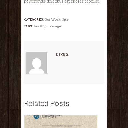
perferendis doloribus asperiores repellat.
Our Work
Spa
CATEGORIES:
,
health
massage
TAGS:
,
NIKKO
Related Posts