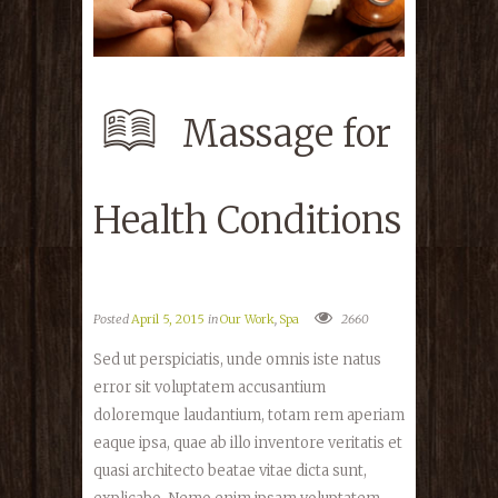
Massage for
Health Conditions
Posted
April 5, 2015
in
Our Work
,
Spa
2660
Sed ut perspiciatis, unde omnis iste natus
error sit voluptatem accusantium
doloremque laudantium, totam rem aperiam
eaque ipsa, quae ab illo inventore veritatis et
quasi architecto beatae vitae dicta sunt,